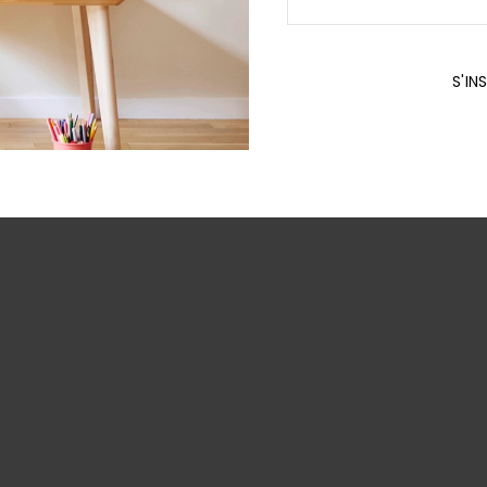
Phone
S'IN
Number
*