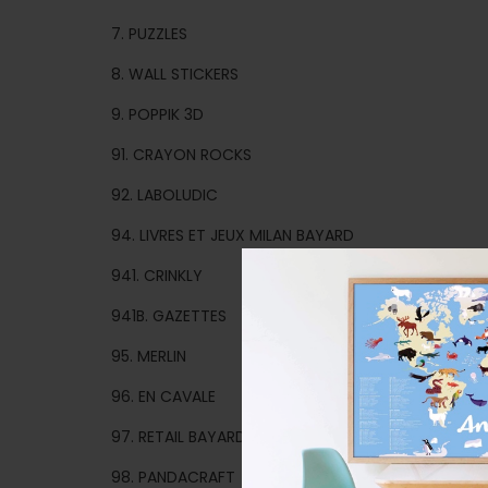
7. PUZZLES
8. WALL STICKERS
9. POPPIK 3D
91. CRAYON ROCKS
92. LABOLUDIC
94. LIVRES ET JEUX MILAN BAYARD
941. CRINKLY
941B. GAZETTES
95. MERLIN
96. EN CAVALE
97. RETAIL BAYARD
98. PANDACRAFT