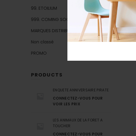
99. ETOILIUM
999. COMING SOON
MARQUES DISTRIBUEES
Non classé
PROMO
PRODUCTS
ENQUETE ANNIVERSAIRE PIRATE
CONNECTEZ-VOUS POUR
VOIR LES PRIX
LES ANIMAUX DE LA FORET A
TOUCHER
CONNECTEZ-VOUS POUR