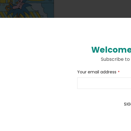
Welcome
Subscribe to
Email
Your email address
*
*
Description
Additional information
SIG