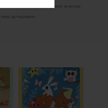
t des indices donnés pour progresser. Le lecteur
 mots de Paul Martin.