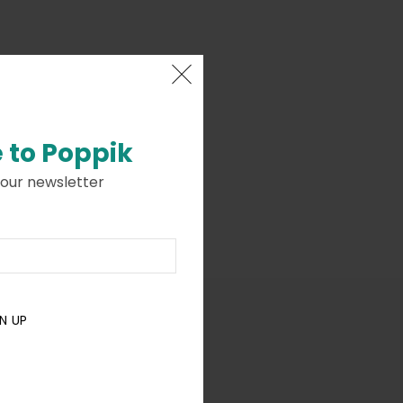
 to
Poppik
 our newsletter
N UP