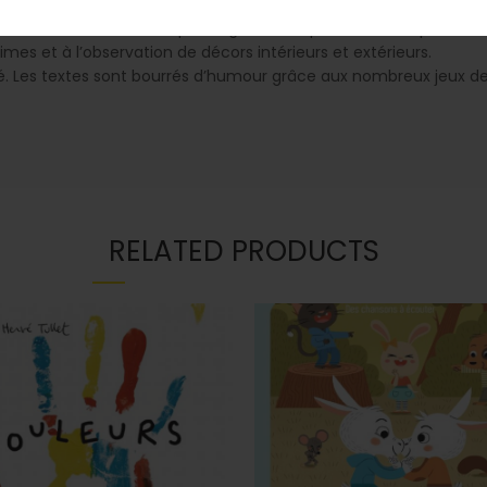
rès différents. Pour chaque énigme, des questions sont posées e
es et à l’observation de décors intérieurs et extérieurs.
. Les textes sont bourrés d’humour grâce aux nombreux jeux de
RELATED PRODUCTS