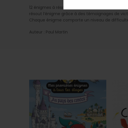
12 énigmes à résoudre dans des lieux et univers t
résout l’énigme grâce à des témoignages de victim
Chaque énigme comporte un niveau de difficulté
Auteur : Paul Martin