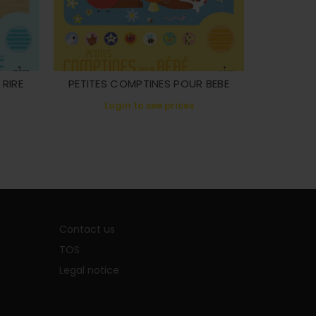
RIRE
PETITES COMPTINES POUR BEBE
ENIGMES
COUP
Login to see prices
L
Contact us
TOS
Legal notice