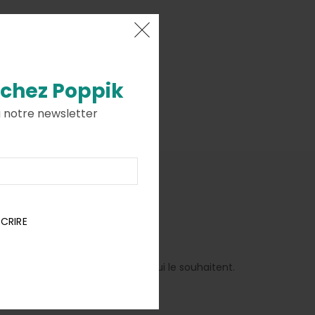
 chez
Poppik
à notre newsletter
es
SCRIRE
sé dans la pochette pour ceux qui le souhaitent.