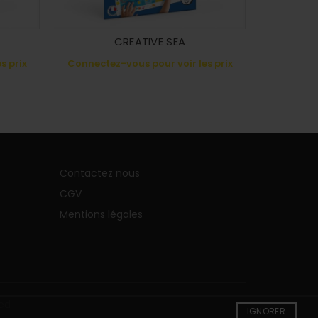
CREATIVE SEA
C
s prix
Connectez-vous pour voir les prix
Connecte
Contactez nous
CGV
Mentions légales
ved
IGNORER