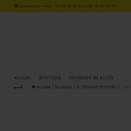
Contactez-nous
06 52 97 21 18 ou 06 75 50 24 42
ACCUEIL
BOUTIQUE
DEMANDER UN ACCÈS
Accueil
Boutique
0. CREATIVE POSTERS
CREAT