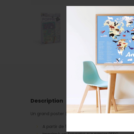
D
Description
Un grand poster (48 x 68 cm) et plus de 150 stick
A partir de 5 ans
Imprimé en Espagne sur papier PEFC