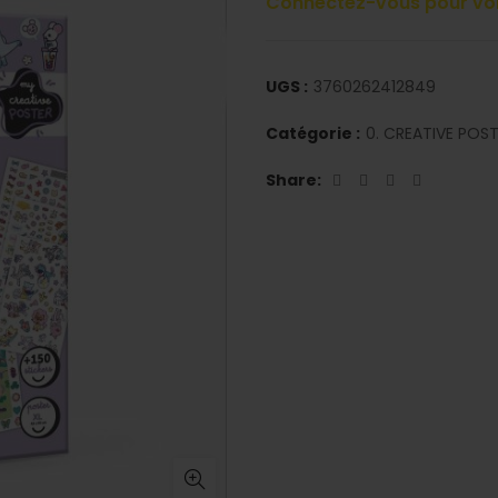
Connectez-vous pour voir
UGS :
3760262412849
Catégorie :
0. CREATIVE POS
Share